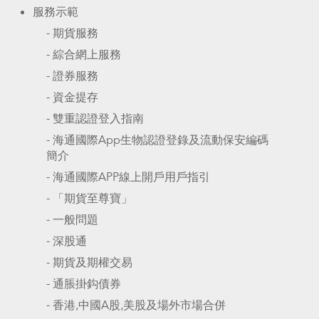
服務示範
- 期貨服務
- 綜合網上服務
- 證券服務
- 資金提存
- 雙重認證登入指南
- 海通國際App生物認證登錄及流動保安編碼
簡介
- 海通國際APP線上開戶用戶指引
- 「期貨至尊寶」
- 一般問題
- 深股通
- 期貨及期權交易
- 通脹掛鈎債券
- 香港,中國A股,美股及場外市場合併