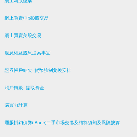
網上新股認購
網上買賣中國B股交易
網上買賣美股交易
股息權及股息追索事宜
證券帳戶結欠–貨幣強制兌換安排
賬戶轉賬- 提取資金
購買力計算
通脹掛鈎債券(iBond)二手市場交易及結算須知及風險披露