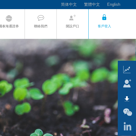
简体中文
繁體中文
English
國泰海通證券
聯絡我們
開設戶口
客戶登入