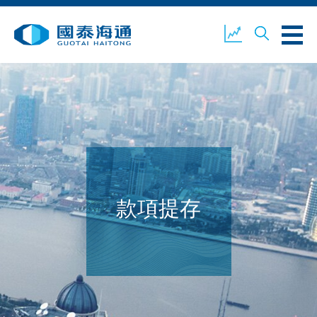
關於我們
業務概覽
公司新聞
環境、社會及企業管治
國泰海通證券
聯絡我們
款項提存
開設戶口
客戶登入