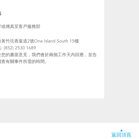
函
寄或傳真至客戶服務部
黃竹坑香葉道2號One Island South 15樓
 (852) 2530 1689
於您的書面意見，我們會於兩個工作天內回應，並告
調查有關事件所需的時間。
返回頂頁