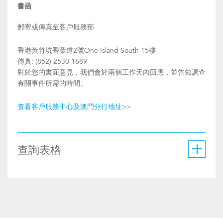
書函
郵寄或傳真至客戶服務部
香港黃竹坑香葉道2號One Island South 15樓
傳真: (852) 2530 1689
對於您的書面意見，我們會於兩個工作天內回應，並告知調查
有關事件所需的時間。
查看客戶服務中心及澳門分行地址>>
查詢表格