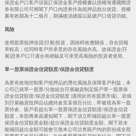
保證金戶口客戶須簽訂保證金客戶授權書以授權海通國際證
券有限公司可將閣下戶口內證券作為抵押品批出借貸。授權
書有效期為十二個月，期滿後須續簽以延續戶口借貸功能。
風險
使用股票抵押借貸(孖展)投資，因槓桿效應關係，存在回報
率較高；但同時客戶所承受的存在風險亦高。故保證金(孖
展)證券戶口只適合有經驗及可承受高風險的投資者使用。
單一股票保證金信貸額度/保證金信貸額度
為更有效地控制客戶抵押品的潛在風險及保障客戶利益，本
公司已就單一股票/分散組合孖展融資制定賬戶單一股票保
證金信貸額度/保證金信貸額度 (適用於所有股票市場)。若個
別孖展融資抵押品佔總持倉至某個百分比，即被視為單一股
票持倉。賬戶若超出單一股票保證金信貸額度/保證金信貸
額度，本部將來函通知閣下，閣下須立即補回超出單一股票
保證金信貸額度金額/超出保證金信貸額度金額。閣下若未
能補回超出金額可能會引致本公司沽售賬戶內的部份或全部