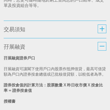
同時，您更可隨時隨地於網上查閱您的戶口結單、成交
單及投資組合等等。
交易須知
孖展融資
孖展融資證券戶口
孖展融資可讓閣下使用戶口內股票作抵押借貸，最高可借貸
額為戶口內證券按倉總值或已批核借貸額，以較低者為準。
證券按倉值的計算方法：股票數量
X
昨日收市價
X
按倉比
率
=
證券按倉值
授權書