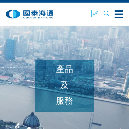
關於我們
業務概覽
公司新聞
產品
環境、社會及企業管治
國泰海通證券
聯絡我們
及
服務
開設戶口
客戶登入