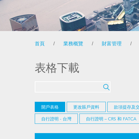
首頁
/
業務概覽
/
財富管理
/
表格下載
開戶表格
更改賬戶資料
款項提存及
自行證明 - 台灣
自行證明 – CRS 和 FATCA