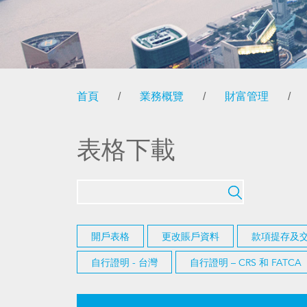
首頁
/
業務概覽
/
財富管理
/
表格下載
開戶表格
更改賬戶資料
款項提存及
自行證明 - 台灣
自行證明 – CRS 和 FATCA