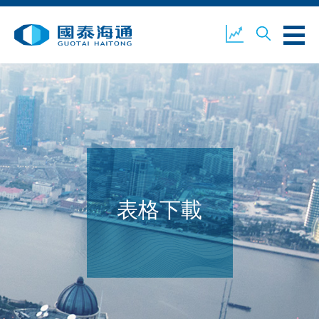
關於我們
業務概覽
公司新聞
環境、社會及企業管治
國泰海通證券
聯絡我們
表格下載
開設戶口
客戶登入