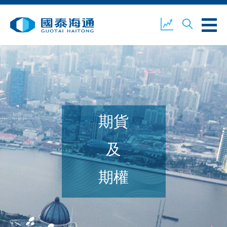
關於我們
業務概覽
公司新聞
期貨
環境、社會及企業管治
國泰海通證券
聯絡我們
及
期權
開設戶口
客戶登入