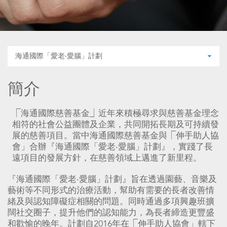
海通國際「愛老‧愛腦」計劃
簡介
⎾海通國際慈善基金⏌近年來積極尋求與慈善基金理念
相符的社會公益團體及企業，共同開拓長期及可持續發
展的慈善項目。當中海通國際慈善基金與⎾伸手助人協
會」合辦『海通國際「愛老‧愛腦」計劃』，實踐了長
遠項目的發展方針，在慈善領域上邁進了新里程。
『海通國際「愛老‧愛腦」計劃』旨在透過園藝、音樂及
藝術等不同形式的治療活動，幫助有需要的長者改善情
緒及與認知障礙症相關的問題。同時通過多項興趣班擴
闊社交圈子，提升他們的認知能力，為長者締造更豐盛
和歡愉的晚年。計劃自2016年在⎾伸手助人協會」轄下