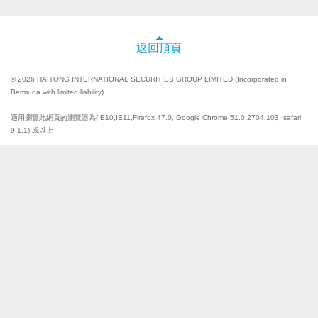
返回頂頁
© 2026 HAITONG INTERNATIONAL SECURITIES GROUP LIMITED (Incorporated in
Bermuda with limited liability).
適用瀏覽此網頁的瀏覽器為(IE10,IE11,Firefox 47.0, Google Chrome 51.0.2704.103, safari
9.1.1) 或以上