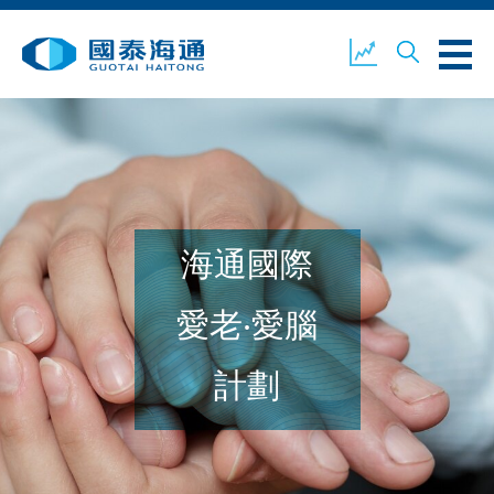
關於我們
業務概覽
公司新聞
海通國際
環境、社會及企業管治
國泰海通證券
聯絡我們
愛老‧愛腦
計劃
開設戶口
客戶登入