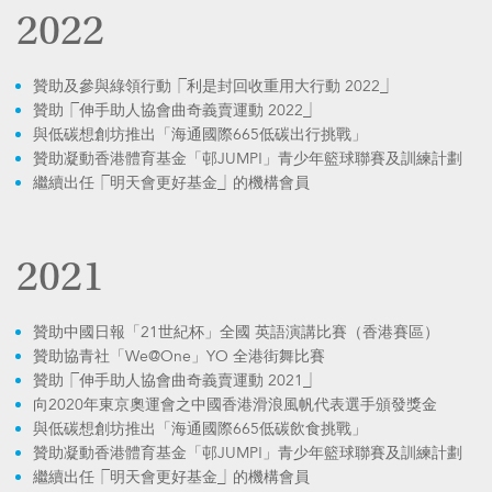
2022
贊助及參與綠領行動⎾利是封回收重用大行動 2022⏌
贊助⎾伸手助人協會曲奇義賣運動 2022⏌
與低碳想創坊推出「海通國際665低碳出行挑戰」
贊助凝動香港體育基金「邨JUMP!」青少年籃球聯賽及訓練計劃
繼續出任⎾明天會更好基金⏌的機構會員
2021
贊助中國日報「21世紀杯」全國 英語演講比賽（香港賽區）
贊助協青社「We@One」YO 全港街舞比賽
贊助⎾伸手助人協會曲奇義賣運動 2021⏌
向2020年東京奧運會之中國香港滑浪風帆代表選手頒發獎金
與低碳想創坊推出「海通國際665低碳飲食挑戰」
贊助凝動香港體育基金「邨JUMP!」青少年籃球聯賽及訓練計劃
繼續出任⎾明天會更好基金⏌的機構會員