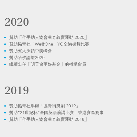
2020
贊助⎾伸手助人協會曲奇義賣運動 2020⏌
贊助協青社「We@One」YO全港街舞比賽
贊助賓大沃頓中美峰會
贊助哈佛論壇2020
繼續出任⎾明天會更好基金⏌的機構會員
2019
贊助協青社舉辦「協青街舞劇 2019」
贊助“21世紀杯”全國英語演講比賽 - 香港賽區賽事
贊助⎾伸手助人協會曲奇義賣運動 2018⏌