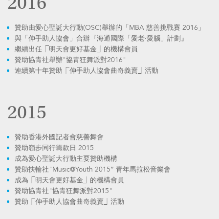
2016
贊助由愛心聖誕大行動(OSC)舉辦的「MBA 慈善挑戰賽 2016」
與「伸手助人協會」合辦『海通國際「愛老‧愛腦」計劃』
繼續出任⎾明天會更好基金⏌的機構會員
贊助協青社舉辦"協青狂舞派對2016"
連續第十年贊助⎾伸手助人協會曲奇義賣⏌活動
2015
贊助香港外國記者會慈善舞會
贊助嶺步同行籌款日 2015
成為愛心聖誕大行動主要贊助機構
贊助扶輪社"Music@Youth 2015” 青年馬拉松音樂會
成為⎾明天會更好基金⏌的機構會員
贊助協青社"協青狂舞派對2015"
贊助⎾伸手助人協會曲奇義賣⏌活動