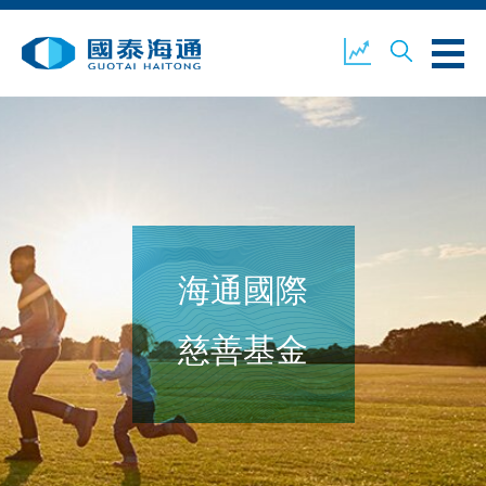
關於我們
業務概覽
公司新聞
海通國際
環境、社會及企業管治
國泰海通證券
聯絡我們
慈善基金
開設戶口
客戶登入