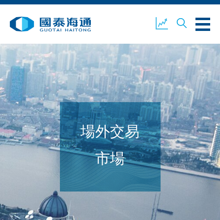
關於我們
業務概覽
公司新聞
場外交易
環境、社會及企業管治
國泰海通證券
聯絡我們
市場
開設戶口
客戶登入