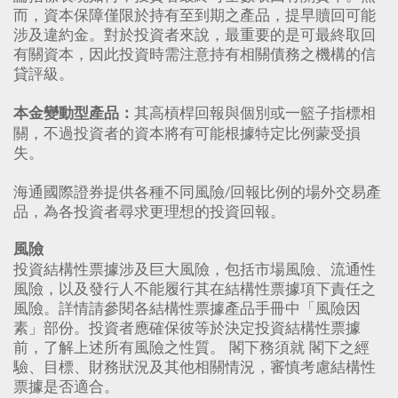
而，資本保障僅限於持有至到期之產品，提早贖回可能
涉及違約金。對於投資者來說，最重要的是可最終取回
有關資本，因此投資時需注意持有相關債務之機構的信
貸評級。
其高槓桿回報與個別或一籃子指標相
本金變動型產品：
關，不過投資者的資本將有可能根據特定比例蒙受損
失。
海通國際證券提供各種不同風險/回報比例的場外交易產
品，為各投資者尋求更理想的投資回報。
風險
投資結構性票據涉及巨大風險，包括市場風險、流通性
風險，以及發行人不能履行其在結構性票據項下責任之
風險。詳情請參閱各結構性票據產品手冊中「風險因
素」部份。投資者應確保彼等於決定投資結構性票據
前，了解上述所有風險之性質。 閣下務須就 閣下之經
驗、目標、財務狀況及其他相關情況，審慎考慮結構性
票據是否適合。