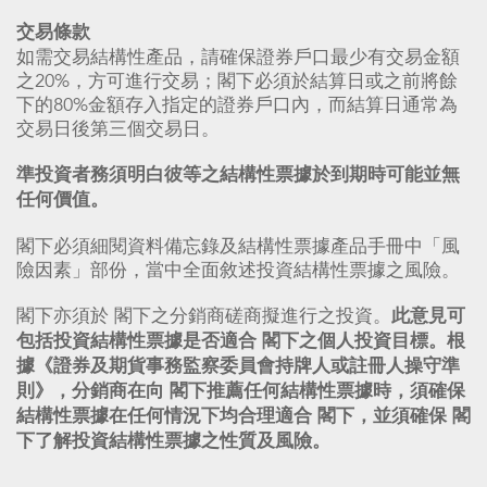
交易條款
如需交易結構性產品，請確保證券戶口最少有交易金額
之20%，方可進行交易；閣下必須於結算日或之前將餘
下的80%金額存入指定的證券戶口內，而結算日通常為
交易日後第三個交易日。
準投資者務須明白彼等之結構性票據於到期時可能並無
任何價值。
閣下必須細閱資料備忘錄及結構性票據產品手冊中「風
險因素」部份，當中全面敘述投資結構性票據之風險。
閣下亦須於 閣下之分銷商磋商擬進行之投資。
此意見可
包括投資結構性票據是否適合 閣下之個人投資目標。根
據《證券及期貨事務監察委員會持牌人或註冊人操守準
則》，分銷商在向 閣下推薦任何結構性票據時，須確保
結構性票據在任何情況下均合理適合 閣下，並須確保 閣
下了解投資結構性票據之性質及風險。