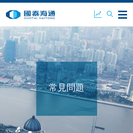
關於我們
業務概覽
公司新聞
環境、社會及企業管治
國泰海通證券
聯絡我們
常見問題
開設戶口
客戶登入