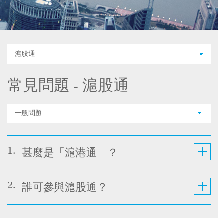
滬股通
常見問題 - 滬股通
一般問題
1.
甚麼是「滬港通」？
2.
誰可參與滬股通？