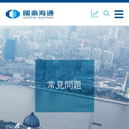
關於我們
業務概覽
公司新聞
環境、社會及企業管治
國泰海通證券
聯絡我們
常見問題
開設戶口
客戶登入