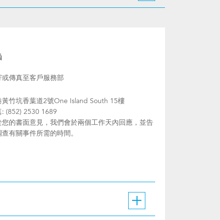
函
寄或傳真至客戶服務部
黃竹坑香葉道2號One Island South 15樓
 (852) 2530 1689
於您的書面意見，我們會於兩個工作天內回應，並告
調查有關事件所需的時間。