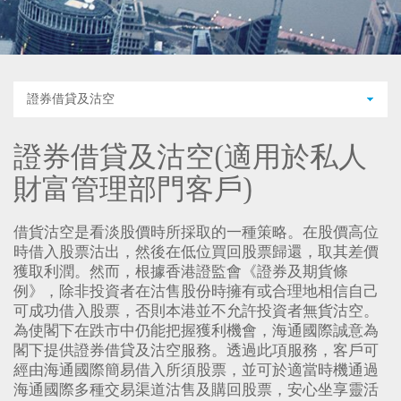
證券借貸及沽空
證券借貸及沽空(適用於私人
財富管理部門客戶)
借貨沽空是看淡股價時所採取的一種策略。在股價高位
時借入股票沽出，然後在低位買回股票歸還，取其差價
獲取利潤。然而，根據香港證監會《證券及期貨條
例》，除非投資者在沽售股份時擁有或合理地相信自己
可成功借入股票，否則本港並不允許投資者無貨沽空。
為使閣下在跌市中仍能把握獲利機會，海通國際誠意為
閣下提供證券借貸及沽空服務。透過此項服務，客戶可
經由海通國際簡易借入所須股票，並可於適當時機通過
海通國際多種交易渠道沽售及購回股票，安心坐享靈活