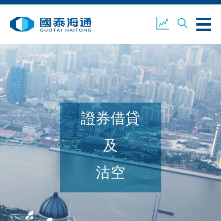
關於我們
業務概覽
公司新聞
證券借貸
環境、社會及企業管治
國泰海通證券
聯絡我們
及
沽空
開設戶口
客戶登入