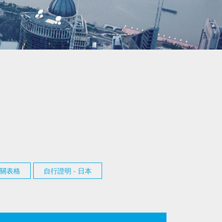
關表格
自行證明 - 日本