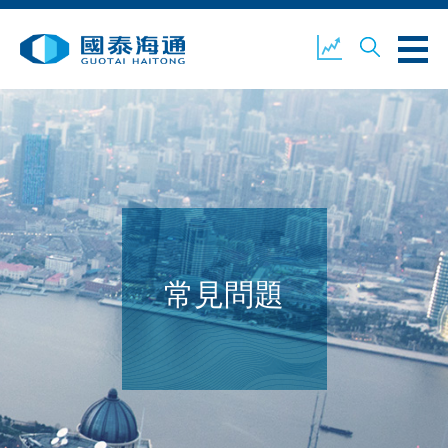
關於我們
業務概覽
公司新聞
環境、社會及企業管治
國泰海通證券
聯絡我們
常見問題
開設戶口
客戶登入