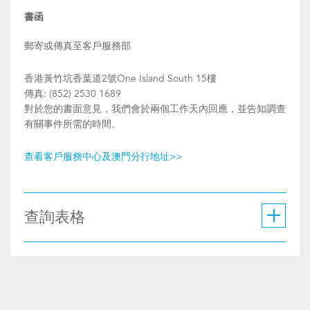
書函
郵寄或傳真至客戶服務部
香港黃竹坑香葉道2號One Island South 15樓
傳真: (852) 2530 1689
對於您的書面意見，我們會於兩個工作天內回應，並告知調查
有關事件所需的時間。
查看客戶服務中心及澳門分行地址>>
查詢表格