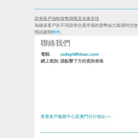
證券賬戶強制貨幣調撥及兌換安排
為確保客戶於不同證券交易市場的貨幣結欠能適時交收
情請參閱
附件
。
聯絡我們
電郵:
csdept@htisec.com
網上查詢:
請點擊下方的查詢表格
查看客戶服務中心及澳門分行地址>>