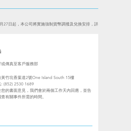
月27日起，本公司將實施強制貨幣調撥及兌換安排，詳
函
寄或傳真至客戶服務部
黃竹坑香葉道2號One Island South 15樓
 (852) 2530 1689
於您的書面意見，我們會於兩個工作天內回應，並告
調查有關事件所需的時間。