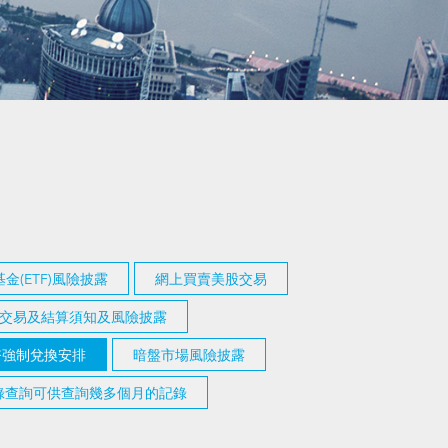
金(ETF)風險披露
網上買賣美股交易
交易及結算須知及風險披露
幣強制兌換安排
暗盤市場風險披露
記錄查詢可供查詢幾多個月的記錄