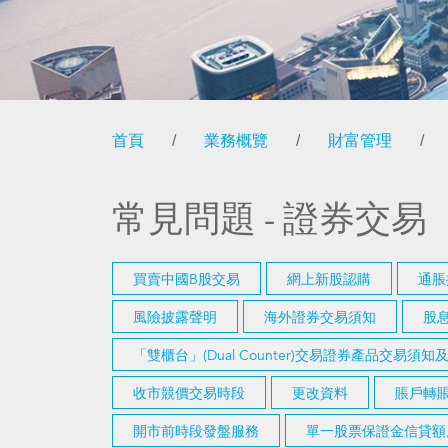
首頁
/
業務概覽
/
財富管理
/
常見問題 - 證券交易
買賣中國B股交易
網上新股認購
通脹
風險披露聲明
海外證券交易須知
股
「雙櫃台」(Dual Counter)交易證券產品交易須
收市競價交易時段
更改資料
賬戶轉賬
開市前時段發盤服務
單一股票保證金信貸額