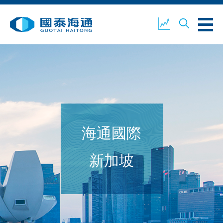
關於我們
業務概覽
公司新聞
海通國際
環境、社會及企業管治
國泰海通證券
聯絡我們
新加坡
開設戶口
客戶登入