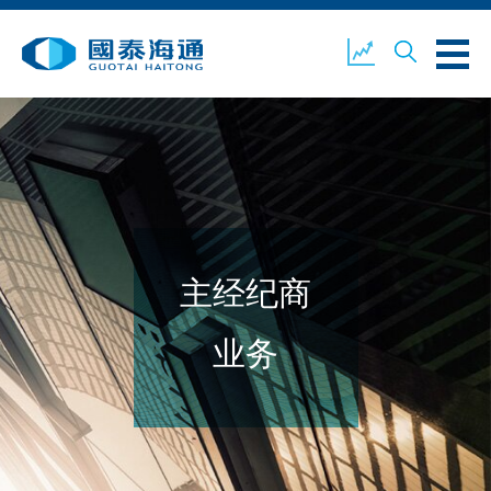
关于我们
业务概览
公司新闻
主经纪商
环境、社会及企业管治
国泰海通证券
联络我们
业务
开设户口
客户登入