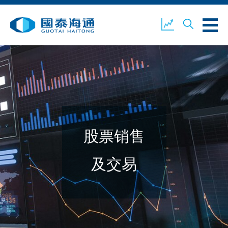
关于我们
业务概览
公司新闻
股票销售
环境、社会及企业管治
国泰海通证券
联络我们
及交易
开设户口
客户登入