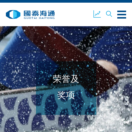
关于我们
业务概览
公司新闻
荣誉及
环境、社会及企业管治
国泰海通证券
联络我们
奖项
开设户口
客户登入