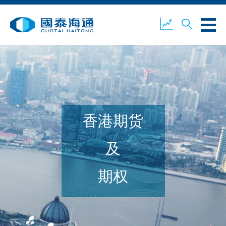
关于我们
业务概览
公司新闻
香港期货
环境、社会及企业管治
国泰海通证券
联络我们
及
期权
开设户口
客户登入