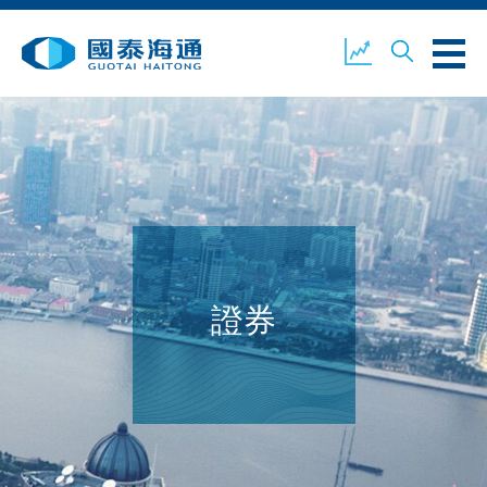
關於我們
業務概覽
公司新聞
環境、社會及企業管治
國泰海通證券
聯絡我們
證券
開設戶口
客戶登入