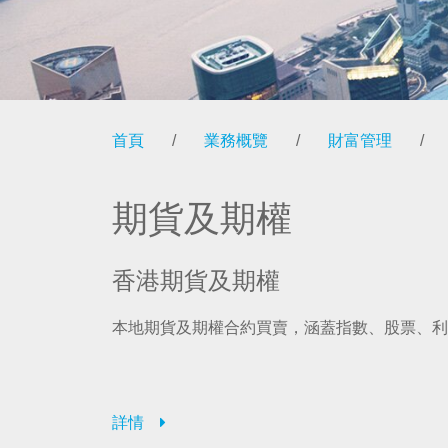
首頁
/
業務概覽
/
財富管理
/
期貨及期權
香港期貨及期權
本地期貨及期權合約買賣，涵蓋指數、股票、利
詳情