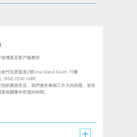
函
寄或傳真至客戶服務部
黃竹坑香葉道2號One Island South 15樓
 (852) 2530 1689
於您的書面意見，我們會於兩個工作天內回應，並告
調查有關事件所需的時間。