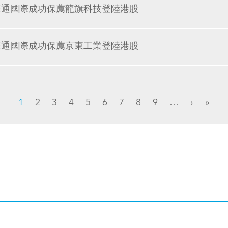
海通國際成功保薦龍旗科技登陸港股
海通國際成功保薦京東工業登陸港股
1
2
3
4
5
6
7
8
9
…
›
»