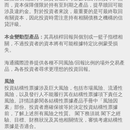
而，資本保障僅限於持有至到期之產品，提早贖回可能
涉及違約金。對於投資者來說，最重要的是可最終取回
有關資本，因此投資時需注意持有相關債務之機構的信
貸評級。
其高槓桿回報與個別或一籃子指標相
本金變動型產品：
關，不過投資者的資本將有可能根據特定比例蒙受損
失。
海通國際證券提供各種不同風險/回報比例的場外交易產
品，為各投資者尋求更理想的投資回報。
風險
投資結構性票據涉及巨大風險，包括市場風險、流通性
風險，以及發行人不能履行其在結構性票據項下責任之
風險。詳情請參閱各結構性票據產品手冊中「風險因
素」部份。投資者應確保彼等於決定投資結構性票據
前，了解上述所有風險之性質。 閣下務須就 閣下之經
驗、目標、財務狀況及其他相關情況，審慎考慮結構性
票據是否適合。