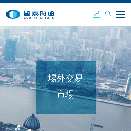
關於我們
業務概覽
公司新聞
場外交易
環境、社會及企業管治
國泰海通證券
聯絡我們
市場
開設戶口
客戶登入