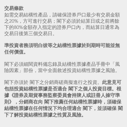
交易條款
如需交易結構性產品，請確保證券戶口最少有交易金額
之20%，方可進行交易；閣下必須於結算日或之前將餘
下的80%金額存入指定的證券戶口內，而結算日通常為
交易日後第三個交易日。
準投資者務須明白彼等之結構性票據於到期時可能並無
任何價值。
閣下必須細閱資料備忘錄及結構性票據產品手冊中「風
險因素」部份，當中全面敘述投資結構性票據之風險。
閣下亦須於 閣下之分銷商磋商擬進行之投資。
此意見可
包括投資結構性票據是否適合 閣下之個人投資目標。根
據《證券及期貨事務監察委員會持牌人或註冊人操守準
則》，分銷商在向 閣下推薦任何結構性票據時，須確保
結構性票據在任何情況下均合理適合 閣下，並須確保 閣
下了解投資結構性票據之性質及風險。