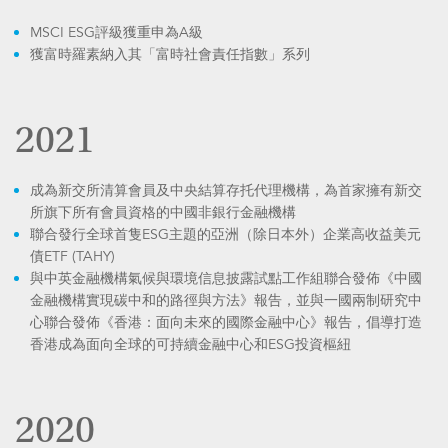
MSCI ESG評級獲重申為A級
獲富時羅素納入其「富時社會責任指數」系列
2021
成為新交所清算會員及中央結算存托代理機構，為首家擁有新交
所旗下所有會員資格的中國非銀行金融機構
聯合發行全球首隻ESG主題的亞洲（除日本外）企業高收益美元
債ETF (TAHY)
與中英金融機構氣候與環境信息披露試點工作組聯合發佈《中國
金融機構實現碳中和的路徑與方法》報告，並與一國兩制研究中
心聯合發佈《香港：面向未來的國際金融中心》報告，倡導打造
香港成為面向全球的可持續金融中心和ESG投資樞紐
2020