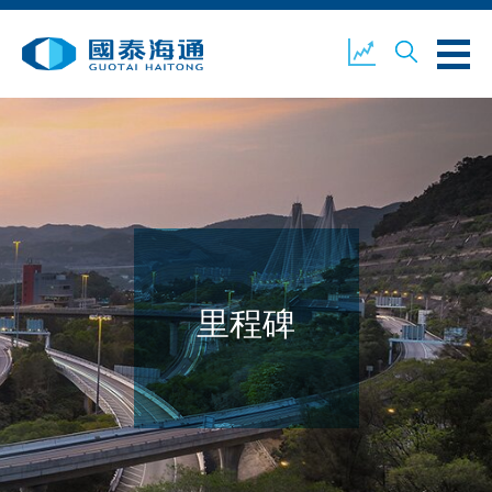
關於我們
業務概覽
公司新聞
環境、社會及企業管治
國泰海通證券
聯絡我們
里程碑
開設戶口
客戶登入