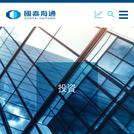
關於我們
業務概覽
公司新聞
環境、社會及企業管治
國泰海通證券
聯絡我們
投資
開設戶口
客戶登入