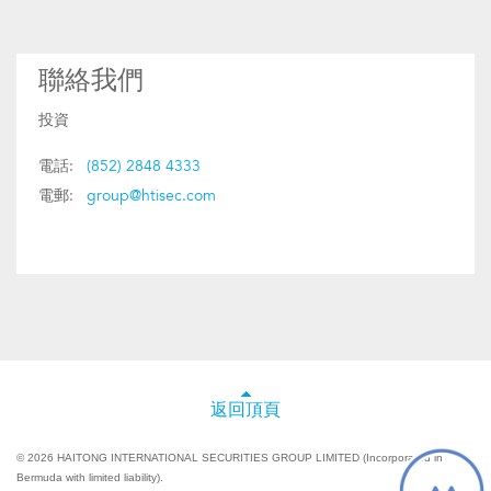
聯絡我們
投資
電話:
(852) 2848 4333
電郵:
group@htisec.com
返回頂頁
© 2026 HAITONG INTERNATIONAL SECURITIES GROUP LIMITED (Incorporated in
Bermuda with limited liability).