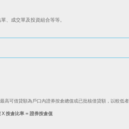
結單、成交單及投資組合等等。
最高可借貸額為戶口內證券按倉總值或已批核借貸額，以較低者
價
X
按倉比率
=
證券按倉值