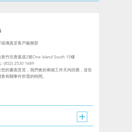
函
寄或傳真至客戶服務部
黃竹坑香葉道2號One Island South 15樓
 (852) 2530 1689
於您的書面意見，我們會於兩個工作天內回應，並告
調查有關事件所需的時間。