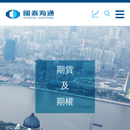
關於我們
業務概覽
公司新聞
期貨
環境、社會及企業管治
國泰海通證券
聯絡我們
及
期權
開設戶口
客戶登入