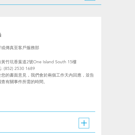
函
寄或傳真至客戶服務部
黃竹坑香葉道2號One Island South 15樓
 (852) 2530 1689
於您的書面意見，我們會於兩個工作天內回應，並告
調查有關事件所需的時間。