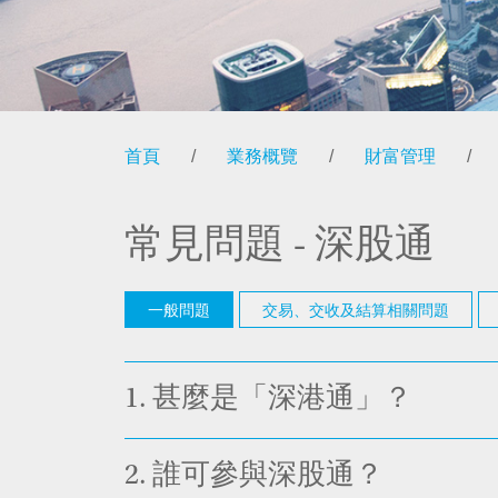
首頁
/
業務概覽
/
財富管理
/
常見問題 - 深股通
一般問題
交易、交收及結算相關問題
1.
甚麼是「深港通」？
2.
誰可參與深股通？