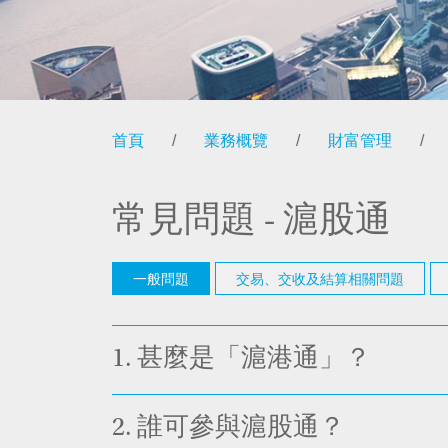
首頁
/
業務概覽
/
財富管理
/
常見問題 - 滬股通
一般問題
交易、交收及結算相關問題
1.
甚麼是「滬港通」？
2.
誰可參與滬股通？