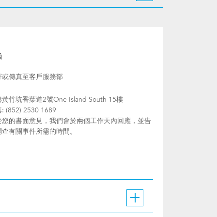
函
寄或傳真至客戶服務部
黃竹坑香葉道2號One Island South 15樓
 (852) 2530 1689
於您的書面意見，我們會於兩個工作天內回應，並告
調查有關事件所需的時間。