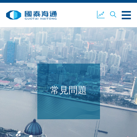
關於我們
業務概覽
公司新聞
環境、社會及企業管治
國泰海通證券
聯絡我們
常見問題
開設戶口
客戶登入