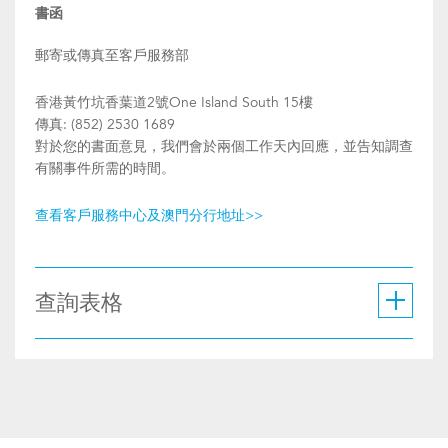
書函
郵寄或傳真至客戶服務部
香港黃竹坑香葉道2號One Island South 15樓
傳真: (852) 2530 1689
對於您的書面意見，我們會於兩個工作天內回應，並告知調查
有關事件所需的時間。
查看客戶服務中心及澳門分行地址>>
查詢表格