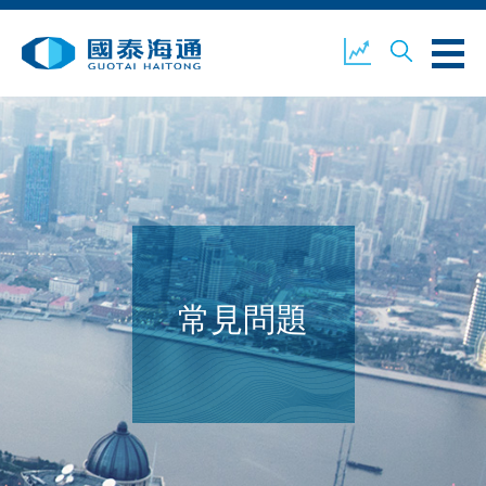
關於我們
業務概覽
公司新聞
環境、社會及企業管治
國泰海通證券
聯絡我們
常見問題
開設戶口
客戶登入