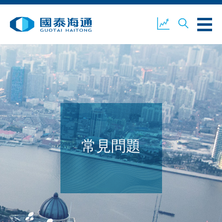
關於我們
業務概覽
公司新聞
環境、社會及企業管治
國泰海通證券
聯絡我們
常見問題
開設戶口
客戶登入