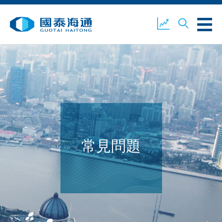
關於我們
業務概覽
公司新聞
環境、社會及企業管治
國泰海通證券
聯絡我們
常見問題
開設戶口
客戶登入