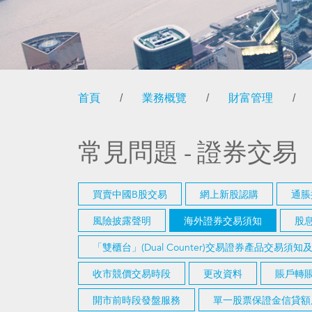
首頁
/
業務概覽
/
財富管理
/
常見問題 - 證券交易
買賣中國B股交易
網上新股認購
通脹
風險披露聲明
海外證券交易須知
股
「雙櫃台」(Dual Counter)交易證券產品交易須
收市競價交易時段
更改資料
賬戶轉賬
開市前時段發盤服務
單一股票保證金信貸額