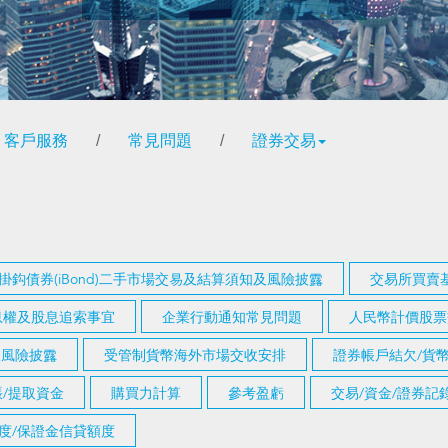
客戶服務
/
常見問題
/
證券交易
掛鈎債券(iBond)二手市場交易及結算須知及風險披露
交易所買賣基
息權及股息追索事宜
企業行動通知常見問題
人民幣計價股票
知及風險披露
受管制貨幣海外市場交收安排
證券帳戶結欠/貨
/提取資金
購買力計算
參考盈虧
交易/資金/證券
度/保證金信貸額度