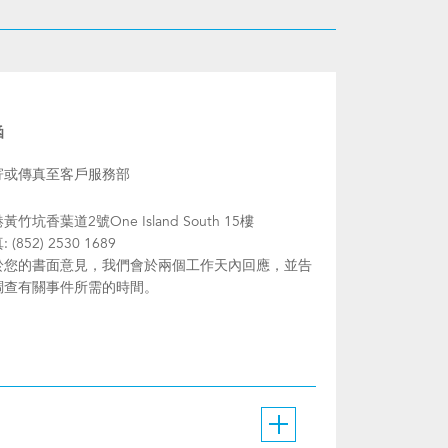
函
寄或傳真至客戶服務部
黃竹坑香葉道2號One Island South 15樓
 (852) 2530 1689
於您的書面意見，我們會於兩個工作天內回應，並告
調查有關事件所需的時間。