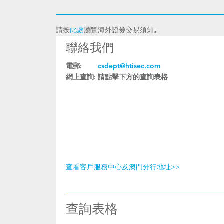
請按
此處
瀏覽海外證券交易須知
。
聯絡我們
電郵:
csdept@htisec.com
網上查詢:
請點擊下方的查詢表格
查看客戶服務中心及澳門分行地址>>
查詢表格