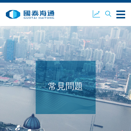
關於我們
業務概覽
公司新聞
環境、社會及企業管治
國泰海通證券
聯絡我們
常見問題
開設戶口
客戶登入