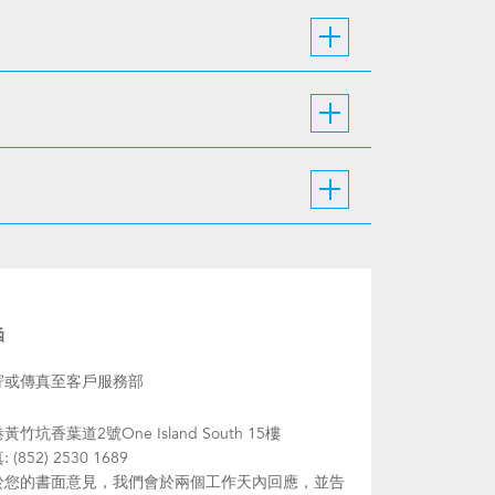
函
寄或傳真至客戶服務部
黃竹坑香葉道2號One Island South 15樓
 (852) 2530 1689
於您的書面意見，我們會於兩個工作天內回應，並告