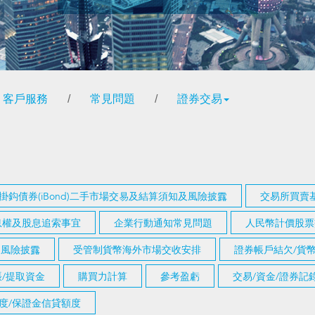
客戶服務
/
常見問題
/
證券交易
掛鈎債券(iBond)二手市場交易及結算須知及風險披露
交易所買賣基
息權及股息追索事宜
企業行動通知常見問題
人民幣計價股票
知及風險披露
受管制貨幣海外市場交收安排
證券帳戶結欠/貨
/提取資金
購買力計算
參考盈虧
交易/資金/證券
度/保證金信貸額度