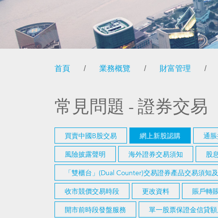
首頁
/
業務概覽
/
財富管理
/
常見問題 - 證券交易
買賣中國B股交易
網上新股認購
通脹
風險披露聲明
海外證券交易須知
股
「雙櫃台」(Dual Counter)交易證券產品交易須
收市競價交易時段
更改資料
賬戶轉賬
開市前時段發盤服務
單一股票保證金信貸額