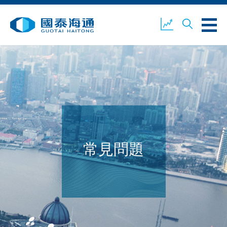
關於我們
業務概覽
公司新聞
環境、社會及企業管治
國泰海通證券
聯絡我們
常見問題
開設戶口
客戶登入