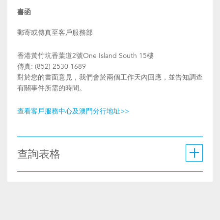
書函
郵寄或傳真至客戶服務部
香港黃竹坑香葉道2號One Island South 15樓
傳真: (852) 2530 1689
對於您的書面意見，我們會於兩個工作天內回應，並告知調查
有關事件所需的時間。
查看客戶服務中心及澳門分行地址>>
查詢表格