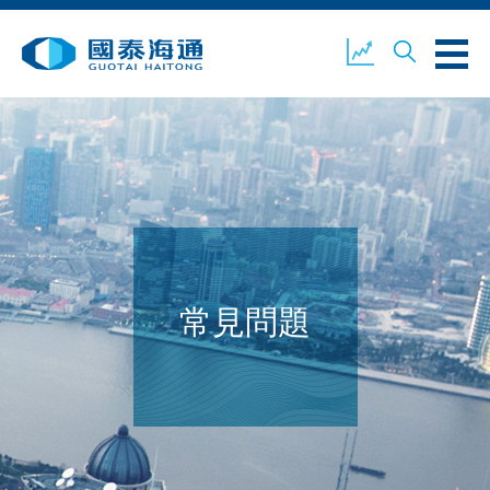
關於我們
業務概覽
公司新聞
環境、社會及企業管治
國泰海通證券
聯絡我們
常見問題
開設戶口
客戶登入