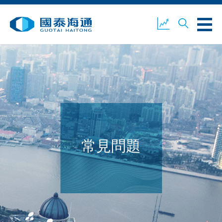
關於我們
業務概覽
公司新聞
環境、社會及企業管治
國泰海通證券
聯絡我們
常見問題
開設戶口
客戶登入