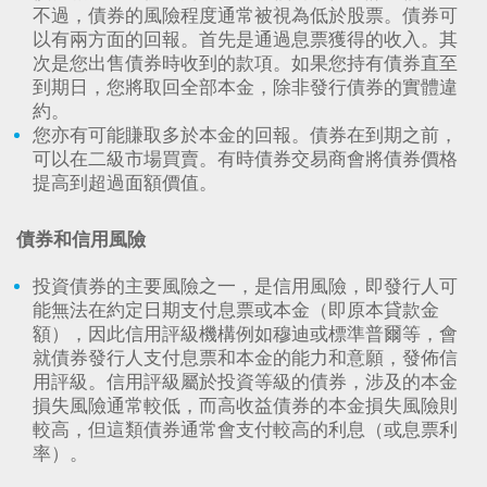
不過，債券的風險程度通常被視為低於股票。債券可
以有兩方面的回報。首先是通過息票獲得的收入。其
次是您出售債券時收到的款項。如果您持有債券直至
到期日，您將取回全部本金，除非發行債券的實體違
約。
您亦有可能賺取多於本金的回報。債券在到期之前，
可以在二級市場買賣。有時債券交易商會將債券價格
提高到超過面額價值。
債券和信用風險
投資債券的主要風險之一，是信用風險，即發行人可
能無法在約定日期支付息票或本金（即原本貸款金
額），因此信用評級機構例如穆迪或標準普爾等，會
就債券發行人支付息票和本金的能力和意願，發佈信
用評級。信用評級屬於投資等級的債券，涉及的本金
損失風險通常較低，而高收益債券的本金損失風險則
較高，但這類債券通常會支付較高的利息（或息票利
率）。