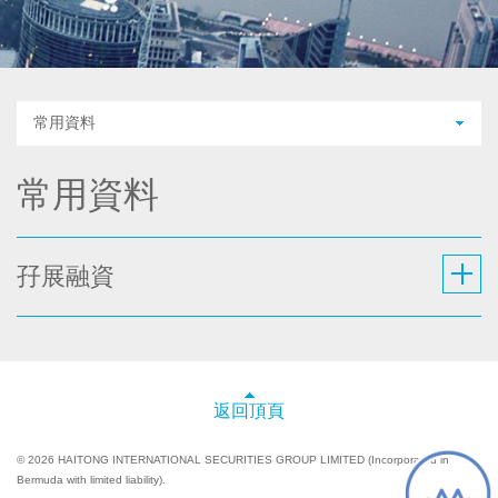
常用資料
常用資料
孖展融資
返回頂頁
© 2026 HAITONG INTERNATIONAL SECURITIES GROUP LIMITED (Incorporated in
Bermuda with limited liability).