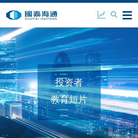
关于我们
业务概览
公司新闻
投资者
环境、社会及企业管治
国泰海通证券
联络我们
教育短片
开设户口
客户登入