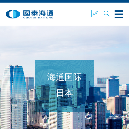
关于我们
业务概览
公司新闻
海通国际
环境、社会及企业管治
国泰海通证券
联络我们
日本
开设户口
客户登入