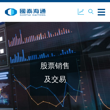
关于我们
业务概览
公司新闻
股票销售
环境、社会及企业管治
国泰海通证券
联络我们
及交易
开设户口
客户登入